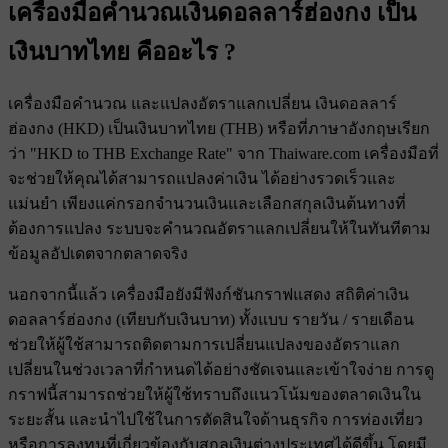
เครื่องมือคำนวณเงินดอลลาร์ฮ่องกง เป็น
เงินบาทไทย คืออะไร ?
เครื่องมือคำนวณ และแปลงอัตราแลกเปลี่ยน เงินดอลลาร์
ฮ่องกง (HKD) เป็นเงินบาทไทย (THB) หรือที่ภาษาอังกฤษเรียก
ว่า "HKD to THB Exchange Rate" จาก Thaiware.com เครื่องมือที่
จะช่วยให้คุณได้สามารถแปลงค่าเงิน ได้อย่างรวดเร็วและ
แม่นยำ เพียงแค่กรอกจำนวนเงินและเลือกสกุลเงินต้นทางที่
ต้องการแปลง ระบบจะคำนวณอัตราแลกเปลี่ยนให้ในทันทีตาม
ข้อมูลอัปเดตจากตลาดจริง
นอกจากนี้แล้ว เครื่องมือยังมีฟังก์ชันกราฟแสดง สถิติค่าเงิน
ดอลลาร์ฮ่องกง (เทียบกับเงินบาท) ทั้งแบบ รายวัน / รายเดือน
ช่วยให้ผู้ใช้สามารถติดตามการเปลี่ยนแปลงของอัตราแลก
เปลี่ยนในช่วงเวลาที่กำหนดได้อย่างชัดเจนและเข้าใจง่าย การดู
กราฟนี้สามารถช่วยให้ผู้ใช้ทราบถึงแนวโน้มของตลาดเงินใน
ระยะสั้น และนำไปใช้ในการตัดสินใจด้านธุรกิจ การท่องเที่ยว
หรือการลงทุนที่เกี่ยวข้องกับสกุลเงินต่างประเทศได้ดีขึ้น โดยมี