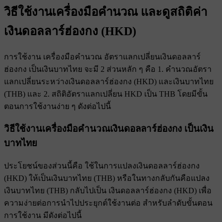
วิธีใช้งานเครื่องมือคำนวณ และดูสถิติค่า
เงินดอลลาร์ฮ่องกง (HKD)
การใช้งาน เครื่องมือคำนวณ อัตราแลกเปลี่ยนเงินดอลลาร์
ฮ่องกง เป็นเงินบาทไทย จะมี 2 ส่วนหลัก ๆ คือ 1. คำนวณอัตรา
แลกเปลี่ยนระหว่างเงินดอลลาร์ฮ่องกง (HKD) และเงินบาทไทย
(THB) และ 2. สถิติอัตราแลกเปลี่ยน HKD เป็น THB โดยมีขั้น
ตอนการใช้งานง่าย ๆ ดังต่อไปนี้
วิธีใช้งานเครื่องมือคำนวณเงินดอลลาร์ฮ่องกง เป็นเงิน
บาทไทย
ประโยชน์ของส่วนนี้คือ ใช้ในการแปลงเงินดอลลาร์ฮ่องกง
(HKD) ให้เป็นเงินบาทไทย (THB) หรือในทางกลับกันคือแปลง
เงินบาทไทย (THB) กลับไปเป็น เงินดอลลาร์ฮ่องกง (HKD) เพื่อ
ความง่ายต่อการนำไปประยุกต์ใช้งานต่อ สำหรับลำดับขั้นตอน
การใช้งาน มีดังต่อไปนี้