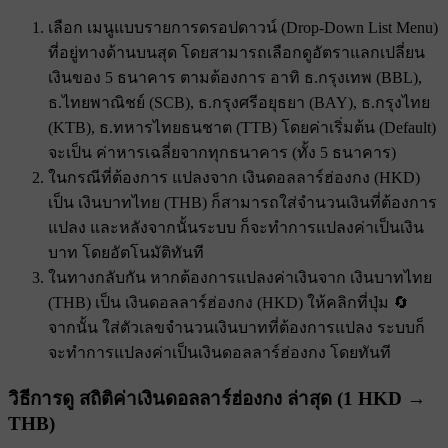
เลือก เมนูแบบรายการดรอปดาวน์ (Drop-Down List Menu)
ที่อยู่ทางด้านบนสุด โดยสามารถเลือกดูอัตราแลกเปลี่ยน
เงินของ 5 ธนาคาร ตามต้องการ อาทิ ธ.กรุงเทพ (BBL),
ธ.ไทยพาณิชย์ (SCB), ธ.กรุงศรีอยุธยา (BAY), ธ.กรุงไทย
(KTB), ธ.ทหารไทยธนชาต (TTB) โดยค่าเริ่มต้น (Default)
จะเป็น ค่าหารเฉลี่ยจากทุกธนาคาร (ทั้ง 5 ธนาคาร)
ในกรณีที่ต้องการ แปลงจาก เงินดอลลาร์ฮ่องกง (HKD)
เป็น เงินบาทไทย (THB) ก็สามารถใส่จำนวนเงินที่ต้องการ
แปลง และหลังจากนั้นระบบ ก็จะทำการแปลงค่าเป็นเงิน
บาท โดยอัตโนมัติทันที
ในทางกลับกัน หากต้องการแปลงค่าเงินจาก เงินบาทไทย
(THB) เป็น เงินดอลลาร์ฮ่องกง (HKD) ให้คลิกที่ปุ่ม 🔄
จากนั้น ใส่ตัวเลขจำนวนเงินบาทที่ต้องการแปลง ระบบก็
จะทำการแปลงค่าเป็นเงินดอลลาร์ฮ่องกง โดยทันที
วิธีการดู สถิติค่าเงินดอลลาร์ฮ่องกง ล่าสุด (1 HKD →
THB)